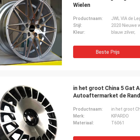
Wielen
Productnaam:
JWL VIA de Le
Stijl:
2020 Nieuwe w
Kleur:
blauw zilver,
Beste Prijs
in het groot China 5 Gat
Autoaftermarket de Rande
Productnaam:
Merk:
KIPARDO
Materiaal:
T6061