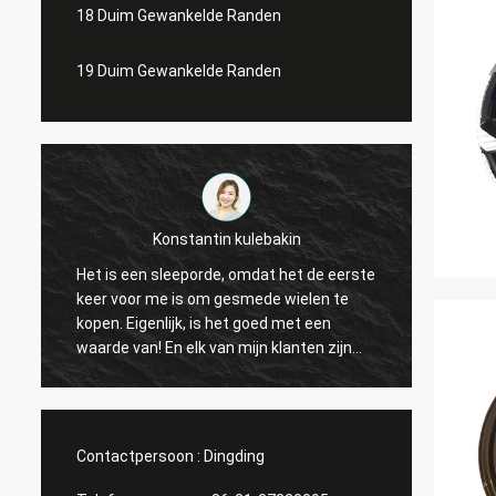
18 Duim Gewankelde Randen
19 Duim Gewankelde Randen
Konstantin kulebakin
Het is een sleeporde, omdat het de eerste
ontzag
keer voor me is om gesmede wielen te
aardig
kopen. Eigenlijk, is het goed met een
reacti
waarde van! En elk van mijn klanten zijn
tevredenstellen kwaliteit. Ik schaaf een
nieuwe orde, snelle levering van Shanghai
Rimax de zeer, geloof ik alles vóór Chinese
vakantie kan worden gebeëindigd!
Contactpersoon :
Dingding