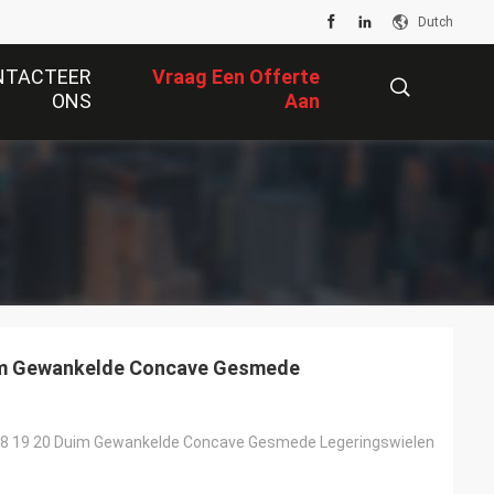
Dutch
NTACTEER
Vraag Een Offerte
ONS
Aan
描
述
uim Gewankelde Concave Gesmede
18 19 20 Duim Gewankelde Concave Gesmede Legeringswielen