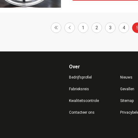
1
2
3
4
Over
Bedrijfsprofiel
Nieuws
Fabrieksreis
Gevallen
Kwaliteitscontrole
Sitemap
Contacteer ons
Privacybel