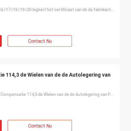
KIPARDO r15 r16 r17 r18 r19 r20 legeert het certificaat van de de fabrikanten groothandelsprijs JWL/
Contact Nu
e 114,3 de Wielen van de de Autolegering van
8X150 verbied Compensatie 114,3 de Wielen van de de Autolegering van PCD 19“ A356.2
Contact Nu