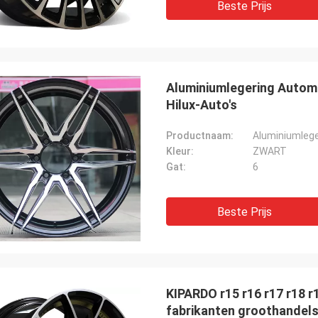
Beste Prijs
Aluminiumlegering Automo
Hilux-Auto's
Productnaam:
Kleur:
ZWART
Gat:
6
Beste Prijs
KIPARDO r15 r16 r17 r18 r1
fabrikanten groothandels