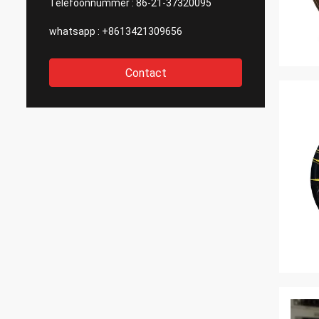
Telefoonnummer :
86-21-37320095
whatsapp :
+8613421309656
Contact