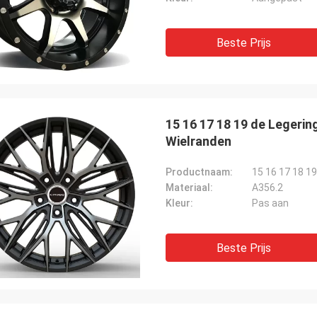
Beste Prijs
15 16 17 18 19 de Legeri
Wielranden
Productnaam:
15 16 17 18 1
Materiaal:
A356.2
Kleur:
Pas aan
Beste Prijs