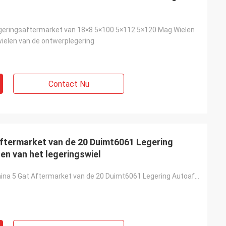
geringsaftermarket van 18×8 5×100 5×112 5×120 Mag Wielen
ielen van de ontwerplegering
Contact Nu
 Aftermarket van de 20 Duimt6061 Legering
n van het legeringswiel
in het groot China 5 Gat Aftermarket van de 20 Duimt6061 Legering Autoaftermarket de Randen van het