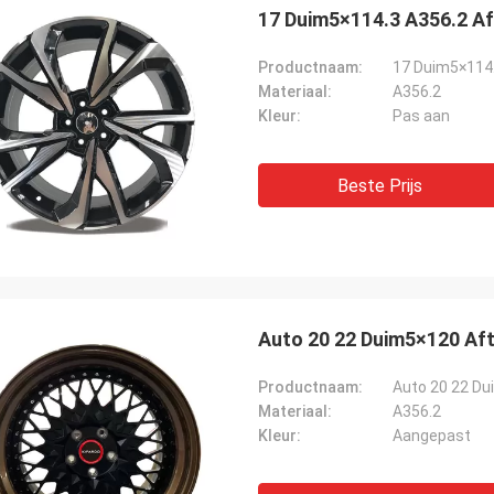
17 Duim5×114.3 A356.2 A
Productnaam:
17 Duim5×114.
Materiaal:
A356.2
Kleur:
Pas aan
Beste Prijs
Lucas Mendes
wekkend wiel, goede kwaliteit en
 ontwerp. dank u voor uw snelle
e en de dienst
Auto 20 22 Duim5×120 Af
Productnaam:
Auto 20 22 Du
Materiaal:
A356.2
Kleur:
Aangepast