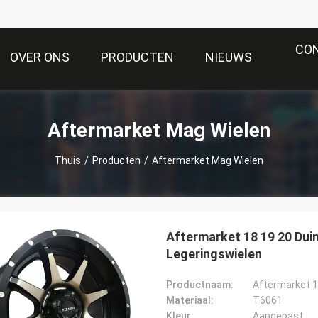
CO
OVER ONS
PRODUCTEN
NIEUWS
Aftermarket Mag Wielen
Thuis
/
Producten
/
Aftermarket Mag Wielen
Aftermarket 18 19 20 D
Legeringswielen
Productnaam:
Aftermarket 
Materiaal:
T6061
Kleur:
Aangepast