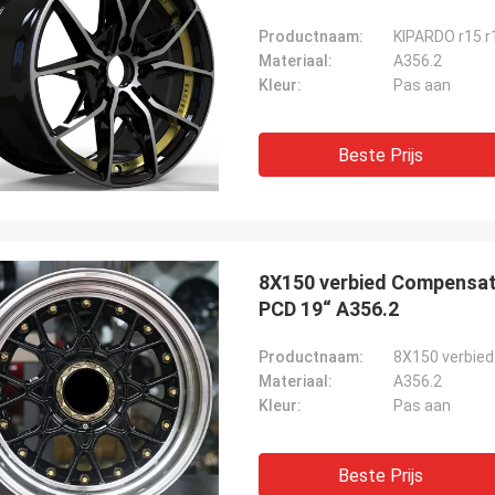
Productnaam:
Materiaal:
A356.2
Kleur:
Pas aan
Beste Prijs
8X150 verbied Compensati
PCD 19“ A356.2
Productnaam:
Materiaal:
A356.2
Kleur:
Pas aan
Beste Prijs