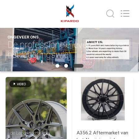
Shanghai
Rimax
Industry
Co.,Ltd.
All
Rights
Reserved.
HUIS
ONGEVEER ONS
De professionele leverancier van
PRODUCTEN
het legeringswiel
ONGEVEER
ONS
FABRIEKSREIS
KWALITEITSCONTROLE
A356.2 Aftermarket van
de Legering die van