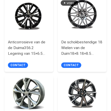
Anticorrosieve van de
De schokbestendige 18
de Duima356.2
Wielen van de
Legering van 15×6.5
Duim18×8 18×8.5
16×6.5 het Wielrand
Stroom Gevormde
Legering
CONTACT
CONTACT