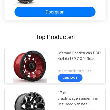
Doorgaan
Top Producten
Offroad Randen van PCD
4x4 6x139.7 Off Road
Onderhandelbaar MOQ:4
CONTACT
17 de
vrachtwagenranden van
Off Road van het
Duim4x4 6x139.7