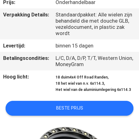
CONTACTEER
Prijs:
Onderhandelbaar
ONS
Verpakking Details:
Standaardpakket: Alle wielen zijn
behandeld die met douche GLB,
vezeldocument, in plastic zak
VERZOEK
wordt
OM
Levertijd:
binnen 15 dagen
EEN
Betalingscondities:
L/C, D/A, D/P, T/T, Western Union,
CITAAT
MoneyGram
Hoog licht:
,
18 duim4x4 Off Road Randen
,
SITEMAP
18 het wiel van n.v. 6x114.3
Het wiel van de aluminiumlegering 6x114.3
PRIVACY
BESTE PRIJS
POLICY