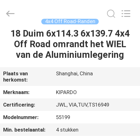
Shanghai
Rimax
Industry
Co.,Ltd.
All
4x4 Off Road-Randen
Rights
Reserved.
18 Duim 6x114.3 6x139.7 4x4
HUIS
Off Road omrandt het WIEL
PRODUCTEN
van de Aluminiumlegering
ONGEVEER
Plaats van
Shanghai, China
herkomst:
ONS
Merknaam:
KIPARDO
FABRIEKSREIS
Certificering:
JWL, VIA,TUV,TS16949
Modelnummer:
55199
KWALITEITSCONTROLE
Min. bestelaantal:
4 stukken