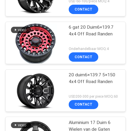
USD 60-100/piece MOQ:4
goedkope aluminium
CONTACT
6 gat 20 Duim6×139.7
4x4 Off Road Randen
Onderhandelbaar MOQ:4
CONTACT
20 duim6×139.7 5×150
4x4 Off Road Randen
USD200-300 per piece MOQ:60
CONTACT
Aluminium 17 Duim 6
Wielen van de Gaten