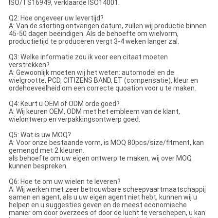
ISO/TS16949, verklaarde ISO14001.
Q2: Hoe ongeveer uw levertijd?
A: Van de storting ontvangen datum, zullen wij productie binnen
45-50 dagen beëindigen. Als de behoefte om wielvorm,
productietijd te produceren vergt 3-4 weken langer zal.
Q3: Welke informatie zou ik voor een citaat moeten
verstrekken?
A: Gewoonlijk moeten wij het weten: automodel en de
wielgrootte, PCD, CITIZENS BAND, ET (compensatie), kleur en
ordehoeveelheid om een correcte quoation voor u te maken.
Q4: Keurt u OEM of ODM orde goed?
A: Wij keuren OEM, ODM met het embleem van de klant,
wielontwerp en verpakkingsontwerp goed.
Q5: Wat is uw MOQ?
A: Voor onze bestaande vorm, is MOQ 80pcs/size/fitment, kan
gemengd met 2 kleuren.
als behoefte om uw eigen ontwerp te maken, wij over MOQ
kunnen bespreken.
Q6: Hoe te om uw wielen te leveren?
A: Wij werken met zeer betrouwbare scheepvaartmaatschappij
samen en agent, als u uw eigen agent niet hebt, kunnen wij u
helpen en u suggesties geven en de meest economische
manier om door overzees of door de lucht te verschepen, u kan