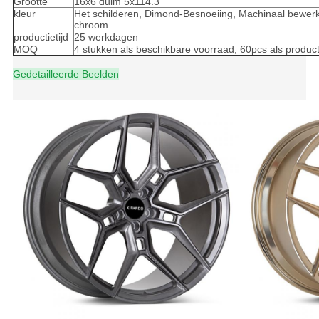
Grootte
16x6 duim 5x114.3
kleur
Het schilderen, Dimond-Besnoeiing, Machinaal bewerkt
chroom
productietijd
25 werkdagen
MOQ
4 stukken als beschikbare voorraad, 60pcs als produc
Gedetailleerde Beelden