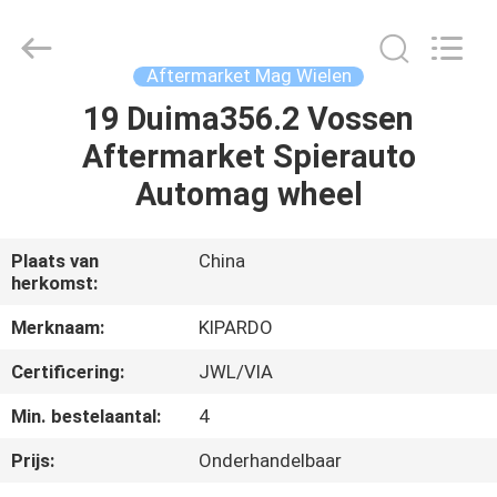
Shanghai
Rimax
Industry
Co.,Ltd.
All
Aftermarket Mag Wielen
Rights
Reserved.
19 Duima356.2 Vossen
HUIS
Aftermarket Spierauto
PRODUCTEN
Automag wheel
ONGEVEER
Plaats van
China
herkomst:
ONS
Merknaam:
KIPARDO
FABRIEKSREIS
Certificering:
JWL/VIA
Min. bestelaantal:
4
KWALITEITSCONTROLE
Prijs:
Onderhandelbaar