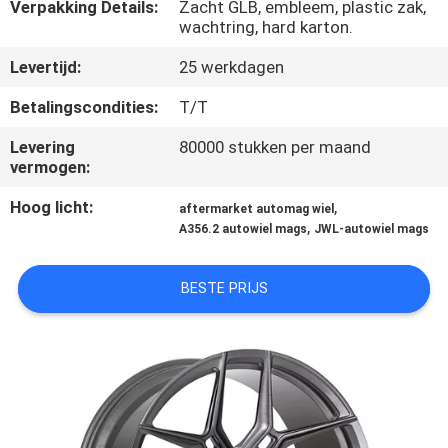
CONTACTEER
Verpakking Details:
Zacht GLB, embleem, plastic zak,
wachtring, hard karton.
ONS
Levertijd:
25 werkdagen
VERZOEK
Betalingscondities:
T/T
OM
Levering
80000 stukken per maand
vermogen:
EEN
CITAAT
Hoog licht:
,
aftermarket automag wiel
,
A356.2 autowiel mags
JWL-autowiel mags
SITEMAP
BESTE PRIJS
PRIVACY
POLICY