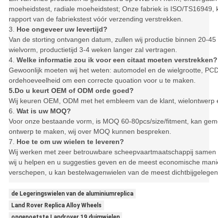
moeheidstest, radiale moeheidstest; Onze fabriek is ISO/TS16949,
rapport van de fabriekstest vóór verzending verstrekken.
3.
Hoe ongeveer uw levertijd?
Van de storting ontvangen datum, zullen wij productie binnen 20-4
wielvorm, productietijd 3-4 weken langer zal vertragen.
4.
Welke informatie zou ik voor een citaat moeten verstrekken?
Gewoonlijk moeten wij het weten: automodel en de wielgrootte, P
ordehoeveelheid om een correcte quoation voor u te maken.
5.Do u keurt OEM of ODM orde goed?
Wij keuren OEM, ODM met het embleem van de klant, wielontwerp 
6.
Wat is uw MOQ?
Voor onze bestaande vorm, is MOQ 60-80pcs/size/fitment, kan gem
ontwerp te maken, wij over MOQ kunnen bespreken.
7.
Hoe te om uw wielen te leveren?
Wij werken met zeer betrouwbare scheepvaartmaatschappij samen en
wij u helpen en u suggesties geven en de meest economische manie
verschepen, u kan bestelwagenwielen van de meest dichtbijgelegen 
de Legeringswielen van de aluminiumreplica
Land Rover Replica Alloy Wheels
opgepoetste Landrover 19 duimwielen