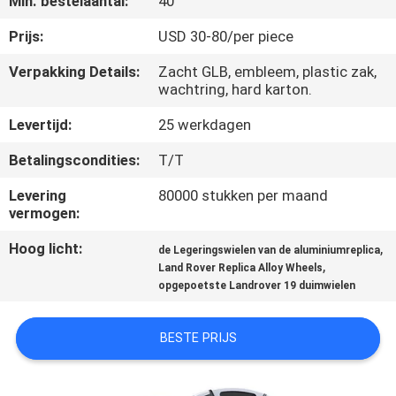
Min. bestelaantal:
40
CONTACTEER
ONS
Prijs:
USD 30-80/per piece
Verpakking Details:
Zacht GLB, embleem, plastic zak,
wachtring, hard karton.
VERZOEK
OM
Levertijd:
25 werkdagen
EEN
Betalingscondities:
T/T
CITAAT
Levering
80000 stukken per maand
vermogen:
SITEMAP
Hoog licht:
,
de Legeringswielen van de aluminiumreplica
,
Land Rover Replica Alloy Wheels
opgepoetste Landrover 19 duimwielen
PRIVACY
POLICY
BESTE PRIJS