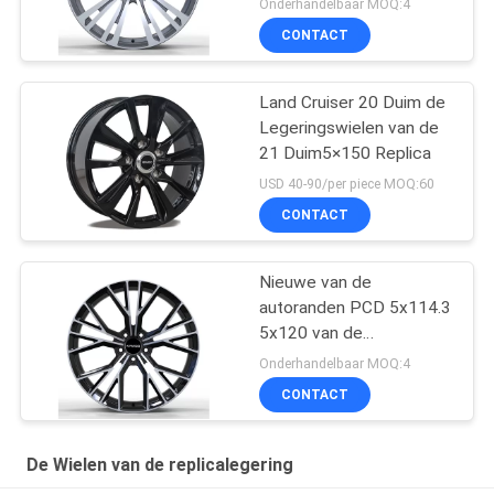
Onderhandelbaar MOQ:4
Replicaaudi rijdt grootte
CONTACT
18 19 20
Land Cruiser 20 Duim de
Legeringswielen van de
21 Duim5×150 Replica
USD 40-90/per piece MOQ:60
CONTACT
Nieuwe van de
autoranden PCD 5x114.3
5x120 van de
ontwerp19x8.5 duim
Onderhandelbaar MOQ:4
aftermarket van de
CONTACT
replicaaudi
legeringswielen
De Wielen van de replicalegering