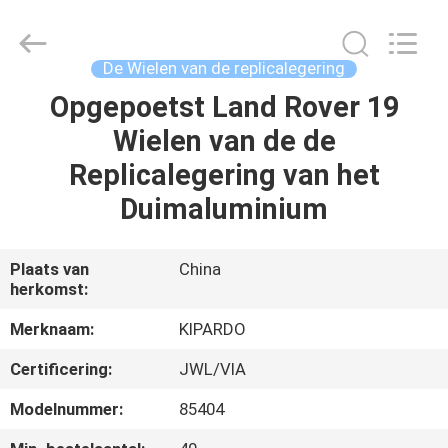
Shanghai
Rimax
Industry
Co.,Ltd.
All
De Wielen van de replicalegering
Rights
Reserved.
Opgepoetst Land Rover 19
HUIS
Wielen van de de
PRODUCTEN
Replicalegering van het
Duimaluminium
ONGEVEER
ONS
Plaats van
China
herkomst:
FABRIEKSREIS
Merknaam:
KIPARDO
Certificering:
JWL/VIA
KWALITEITSCONTROLE
Modelnummer:
85404