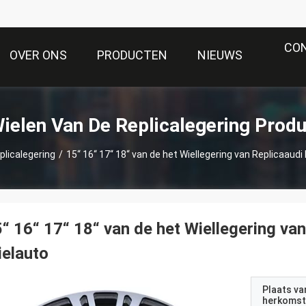
CO
OVER ONS
PRODUCTEN
NIEUWS
ielen Van De Replicalegering Prod
plicalegering
/
15“ 16“ 17“ 18“ van de het Wiellegering van Replicaaudi
“ 16“ 17“ 18“ van de het Wiellegering van
elauto
Plaats va
herkomst