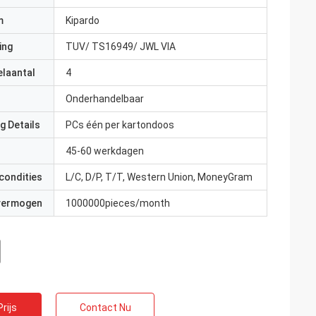
m
Kipardo
ing
TUV/ TS16949/ JWL VIA
elaantal
4
Onderhandelbaar
g Details
PCs één per kartondoos
45-60 werkdagen
condities
L/C, D/P, T/T, Western Union, MoneyGram
 vermogen
1000000pieces/month
rijs
Contact Nu