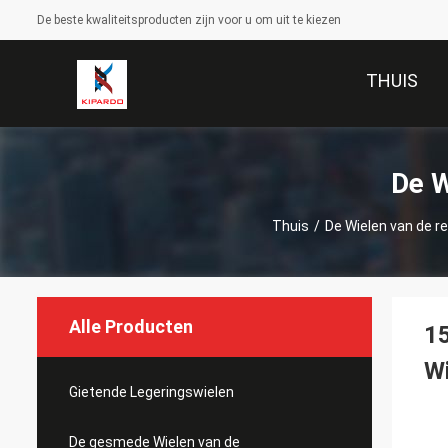
De beste kwaliteitsproducten zijn voor u om uit te kiezen
THUIS
De W
Thuis
/
De Wielen van de re
Alle Producten
15
Wi
Gietende Legeringswielen
De gesmede Wielen van de