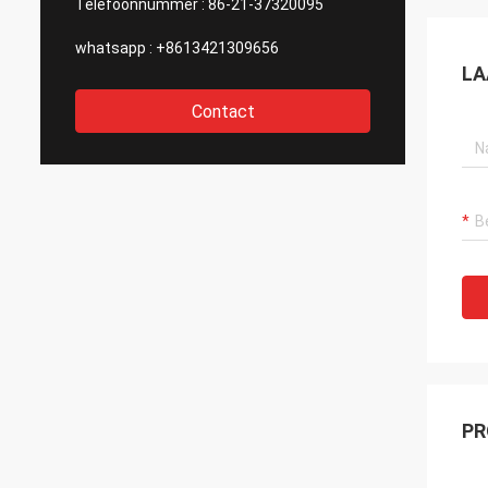
Telefoonnummer :
86-21-37320095
whatsapp :
+8613421309656
LA
Contact
PR
15“