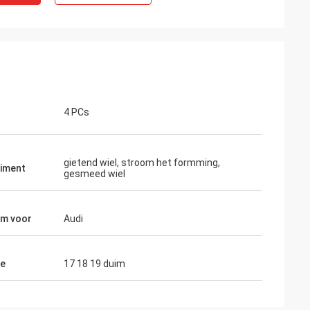
4 PCs
gietend wiel, stroom het formming,
iment
gesmeed wiel
m voor
Audi
te
17 18 19 duim