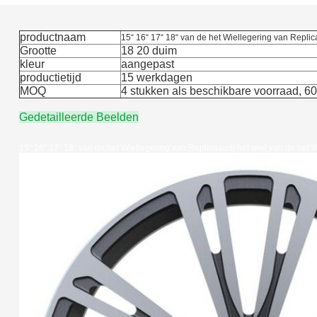
productnaam
15“ 16“ 17“ 18“ van de het Wiellegering van Replic
Grootte
18 20 duim
kleur
aangepast
productietijd
15 werkdagen
MOQ
4 stukken als beschikbare voorraad, 60
Gedetailleerde Beelden
15“ 16“ 17“ 18“ van de het Wiellegering van Replicaaudi het wiel van de het 