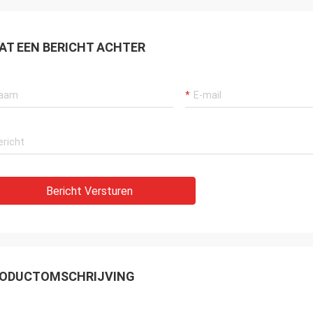
AT EEN BERICHT ACHTER
Bericht Versturen
ODUCTOMSCHRIJVING
 16“ 17“ 18“ van de het Wiellegering van Replicaaudi het wiel van de het