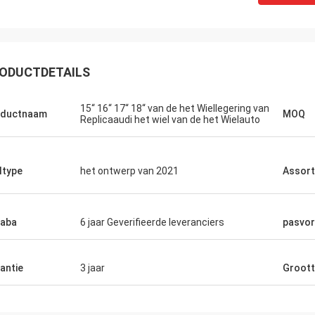
ODUCTDETAILS
15“ 16“ 17“ 18“ van de het Wiellegering van
oductnaam
MOQ
Replicaaudi het wiel van de het Wielauto
Lucas Mendes
ltype
het ontwerp van 2021
Assort
wekkend wiel, goede kwaliteit en
 ontwerp. dank u voor uw snelle
e en de dienst
baba
6 jaar Geverifieerde leveranciers
pasvor
antie
3 jaar
Groot