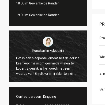
18 Duim Gewankelde Randen
19 Duim Gewankelde Randen
PR
Pr
Konstantin kulebakin
Wie
Het is een sleeporde, omdat het de eerste
ontzag
keer voor me is om gesmede wielen te
aardig
kopen. Eigenlijk, is het goed met een
reacti
waarde van! En elk van mijn klanten zijn
Ali
tevredenstellen kwaliteit. Ik schaaf een
nieuwe orde, snelle levering van Shanghai
Rimax de zeer, geloof ik alles vóór Chinese
Gar
vakantie kan worden gebeëindigd!
Contactpersoon :
Dingding