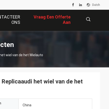
Dutch
NTACTEER
Vraag Een Offerte
ONS
Aan
描
ucten
 het wiel van de het Wielauto
述
 Replicaaudi het wiel van de het
n
China