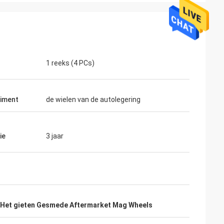
1 reeks (4 PCs)
iment
de wielen van de autolegering
ie
3 jaar
Het gieten Gesmede Aftermarket Mag Wheels