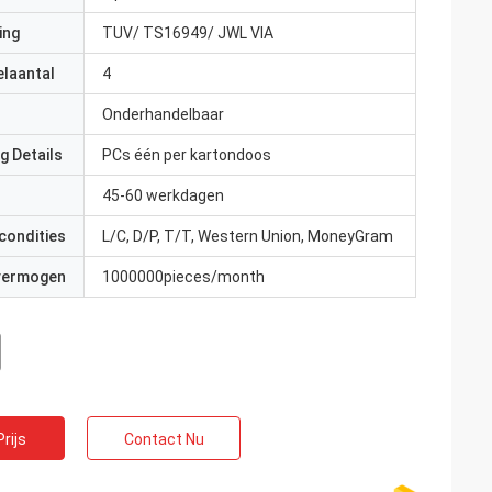
ing
TUV/ TS16949/ JWL VIA
elaantal
4
Onderhandelbaar
g Details
PCs één per kartondoos
45-60 werkdagen
condities
L/C, D/P, T/T, Western Union, MoneyGram
 vermogen
1000000pieces/month
rijs
Contact Nu