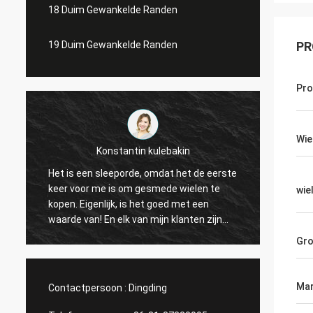
18 Duim Gewankelde Randen
19 Duim Gewankelde Randen
PR
Pr
Wie
Konstantin kulebakin
Het is een sleeporde, omdat het de eerste
ontzag
keer voor me is om gesmede wielen te
wie
aardig
kopen. Eigenlijk, is het goed met een
reacti
waarde van! En elk van mijn klanten zijn
tevredenstellen kwaliteit. Ik schaaf een
Gro
nieuwe orde, snelle levering van Shanghai
Rimax de zeer, geloof ik alles vóór Chinese
vakantie kan worden gebeëindigd!
Mar
Contactpersoon :
Dingding