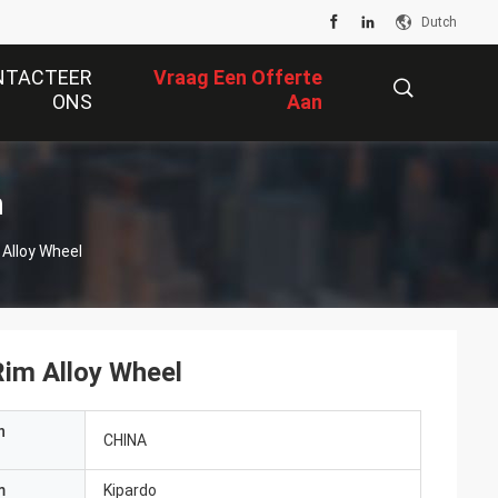
Dutch
NTACTEER
Vraag Een Offerte
ONS
Aan
描
n
Alloy Wheel
述
im Alloy Wheel
n
CHINA
m
Kipardo