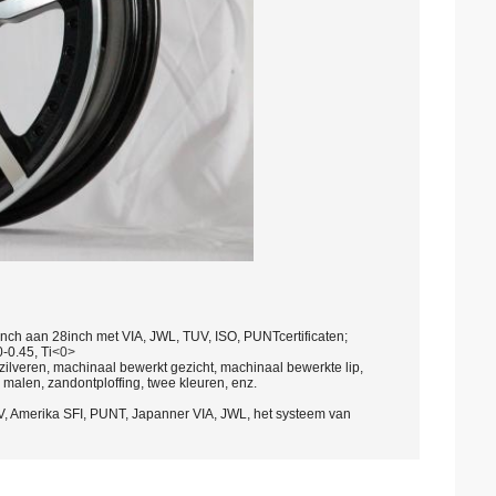
h aan 28inch met VIA, JWL, TUV, ISO, PUNTcertificaten;
-0.45, Ti
<0>
r zilveren, machinaal bewerkt gezicht, machinaal bewerkte lip,
malen, zandontploffing, twee kleuren, enz.
V, Amerika SFI, PUNT, Japanner VIA, JWL, het systeem van