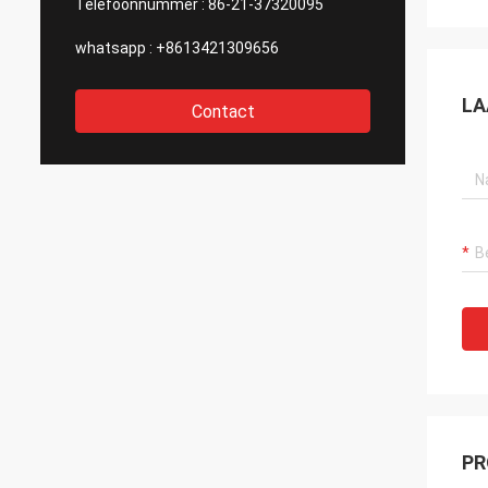
Telefoonnummer :
86-21-37320095
whatsapp :
+8613421309656
LA
Contact
PR