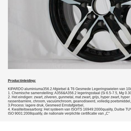
Productinleiding:
KIPARDO aluminiuma356.2 Afgietsel & T6 Gesmede Legeringswielen van 10inc
1. Chemische samenstelling: A356&A356.2 legeringsstaal (Si 6.5-7.5, Mg 0.30
2.
Het eindigen: zwart, zilveren, gunmetal, mat zwart, grijs, hyper zwart, hype
rassenbarrière, chroom, vacuümchroom, geanodiseerd, volledig poetsmiddel, 
3.Process: lagere druk, Gesmeed Ernstafgietsel,
4. Kwaliteitswaarborg: Het systeem van ISO/TS 16949:2000quality, Duitse TU
ISO 9001:2008quality, de nationale verplichte certificatie van „C“