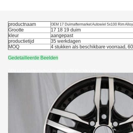
 17 Duimaftermarket Autowiel 5x100 Rim Alloy Wheel
productnaam
OEM 17 Duimaftermarket Autowiel 5x100 Rim Allo
Grootte
17 18 19 duim
kleur
aangepast
productietijd
35 werkdagen
MOQ
4 stukken als beschikbare voorraad, 60
Gedetailleerde Beelden
OEM 17 Duimaftermarket Autowiel 5x100 Rim Alloy Wheel