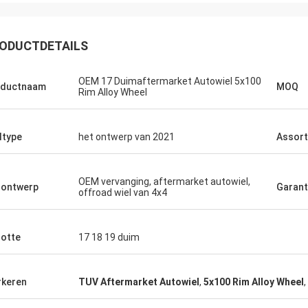
ODUCTDETAILS
OEM 17 Duimaftermarket Autowiel 5x100
oductnaam
MOQ
Rim Alloy Wheel
ltype
het ontwerp van 2021
Assort
Lucas Mendes
wekkend wiel, goede kwaliteit en
OEM vervanging, aftermarket autowiel,
lontwerp
Garant
offroad wiel van 4x4
 ontwerp. dank u voor uw snelle
e en de dienst
otte
17 18 19 duim
keren
TUV Aftermarket Autowiel
,
5x100 Rim Alloy Wheel
,