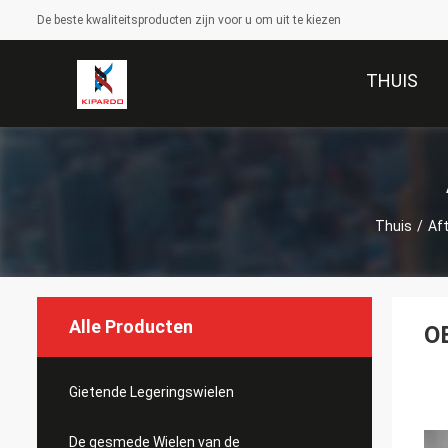
De beste kwaliteitsproducten zijn voor u om uit te kiezen
THUIS
Thuis
/
Af
Alle Producten
OE
Gietende Legeringswielen
De gesmede Wielen van de