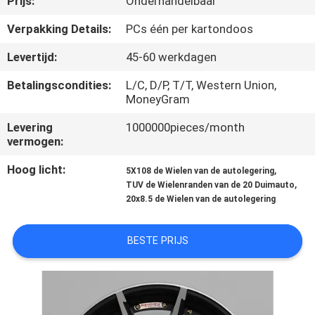
Prijs:
Onderhandelbaar
CONTACTEER
ONS
Verpakking Details:
PCs één per kartondoos
Levertijd:
45-60 werkdagen
VERZOEK
Betalingscondities:
L/C, D/P, T/T, Western Union,
OM
MoneyGram
EEN
Levering
1000000pieces/month
vermogen:
CITAAT
Hoog licht:
,
5X108 de Wielen van de autolegering
,
TUV de Wielenranden van de 20 Duimauto
SITEMAP
20x8.5 de Wielen van de autolegering
PRIVACY
BESTE PRIJS
POLICY