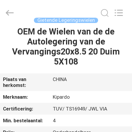
Shanghai
Rimax
Industry
Co.,Ltd.
All
Gietende Legeringswielen
Rights
Reserved.
OEM de Wielen van de de
HUIS
Autolegering van de
PRODUCTEN
Vervangings20x8.5 20 Duim
5X108
ONGEVEER
ONS
Plaats van
CHINA
herkomst:
FABRIEKSREIS
Merknaam:
Kipardo
Certificering:
TUV/ TS16949/ JWL VIA
KWALITEITSCONTROLE
Min. bestelaantal:
4