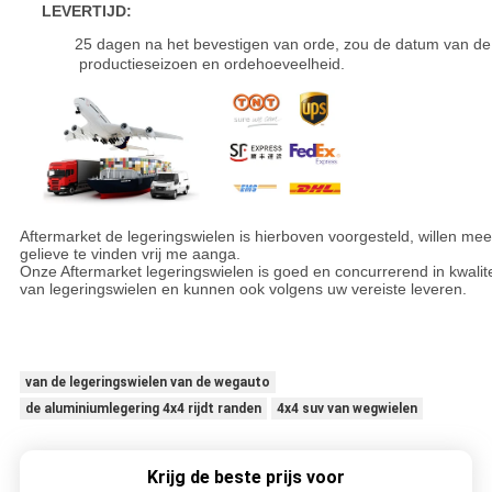
LEVERTIJD:
25 dagen na het bevestigen van orde, zou de datum van de 
productieseizoen en ordehoeveelheid.
Nieuw ontwerp 20 de wielen van de de randenpcd 6x139.7 replica 
Aftermarket de legeringswielen is hierboven voorgesteld, willen mee
gelieve te vinden vrij me aanga.
Onze Aftermarket legeringswielen is goed en concurrerend in kwaliteit
van legeringswielen en kunnen ook volgens uw vereiste leveren.
Nieuw ontwerp 20 de wielen van de de randenpcd 6x139.7 replica 
van de legeringswielen van de wegauto
de aluminiumlegering 4x4 rijdt randen
4x4 suv van wegwielen
Krijg de beste prijs voor