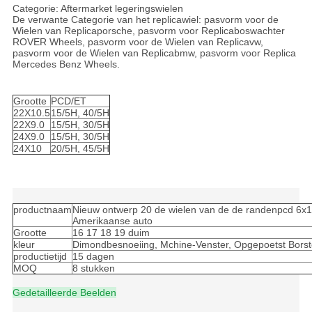
Categorie: Aftermarket legeringswielen
De verwante Categorie van het replicawiel: pasvorm voor de
Wielen van Replicaporsche, pasvorm voor Replicaboswachter
ROVER Wheels, pasvorm voor de Wielen van Replicavw,
pasvorm voor de Wielen van Replicabmw, pasvorm voor Replica
Mercedes Benz Wheels.
Nieuw ontwerp 20 de wielen van de de randenpcd 6x139.7
replica van het 22 duimaluminium voor Amerikaanse auto
Grootte
PCD/ET
22X10.5
15/5H, 40/5H
22X9.0
15/5H, 30/5H
24X9.0
15/5H, 30/5H
24X10
20/5H, 45/5H
Nieuw ontwerp 20 de wielen van de de randenpcd 6x139.7
replica van het 22 duimaluminium voor Amerikaanse auto
productnaam
Nieuw ontwerp 20 de wielen van de de randenpcd 6x1
Amerikaanse auto
Grootte
16 17 18 19 duim
kleur
Dimondbesnoeiing, Mchine-Venster, Opgepoetst Borst
productietijd
15 dagen
MOQ
8 stukken
Gedetailleerde Beelden