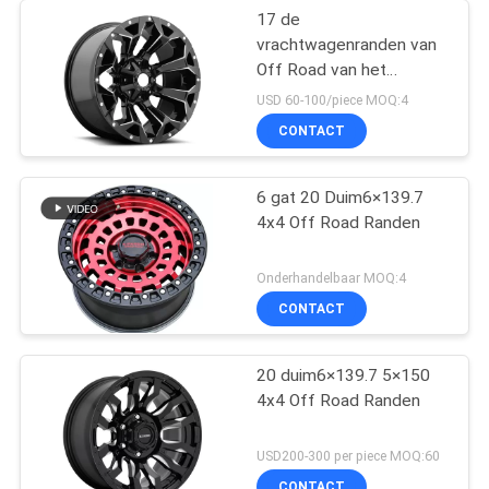
17 de
vrachtwagenranden van
Off Road van het
Duim4x4 6x139.7
USD 60-100/piece MOQ:4
goedkope aluminium
CONTACT
6 gat 20 Duim6×139.7
4x4 Off Road Randen
Onderhandelbaar MOQ:4
CONTACT
20 duim6×139.7 5×150
4x4 Off Road Randen
USD200-300 per piece MOQ:60
CONTACT