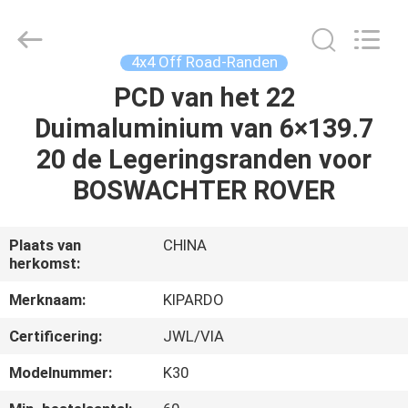
Shanghai
Rimax
Industry
Co.,Ltd.
All
4x4 Off Road-Randen
Rights
Reserved.
PCD van het 22
HUIS
Duimaluminium van 6×139.7
PRODUCTEN
20 de Legeringsranden voor
BOSWACHTER ROVER
ONGEVEER
ONS
Plaats van
CHINA
herkomst:
FABRIEKSREIS
Merknaam:
KIPARDO
Certificering:
JWL/VIA
KWALITEITSCONTROLE
Modelnummer:
K30