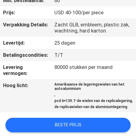
Min. bestelaantal:
60
CONTACTEER
ONS
Prijs:
USD 40-100/per piece
Verpakking Details:
Zacht GLB, embleem, plastic zak,
wachtring, hard karton.
VERZOEK
OM
Levertijd:
25 dagen
EEN
Betalingscondities:
T/T
CITAAT
Levering
80000 stukken per maand
vermogen:
SITEMAP
Hoog licht:
Amerikaanse de legeringswielen van het
autoaluminium
,
,
PRIVACY
pcd 6×139.7-de wielen van de replicalegering
de replicawielen van de aluminiumlegering
POLICY
BESTE PRIJS