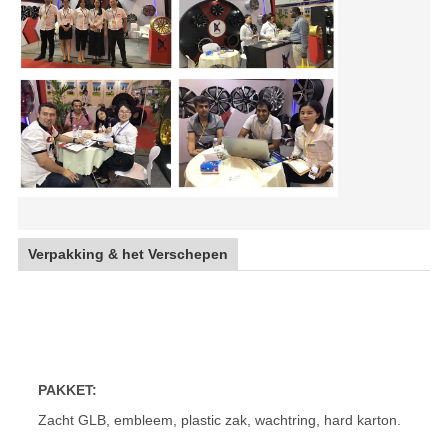
Verpakking & het Verschepen
Nieuw ontwerp 20 de wielen van de de randenpcd 6x139.7 r
Amerikaanse auto
PAKKET:
Zacht GLB, embleem, plastic zak, wachtring, hard karton.