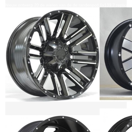
Nieuw ontwerp 20 de wielen van de de randenpcd 6x139.7 replica 