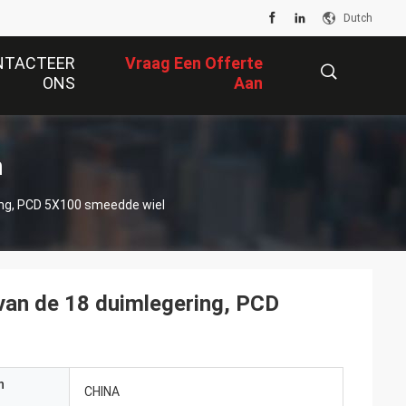
Dutch
NTACTEER
Vraag Een Offerte
ONS
Aan
描
n
ing, PCD 5X100 smeedde wiel
述
van de 18 duimlegering, PCD
n
CHINA