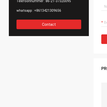
Telefoonnummer :
86-21-37320095
whatsapp :
+8613421309656
Contact
PR