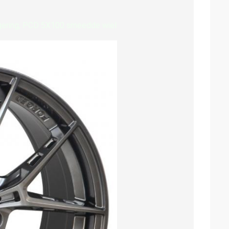
egering, PCD 5X100 smeedde wiel