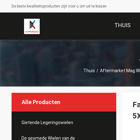
De beste kwaliteitsproducten zijn voor u om uit te kiezen
THUIS
Thuis
/
Aftermarket Mag Wi
Alle Producten
Fa
5
Gietende Legeringswielen
De gesmede Wielen van de