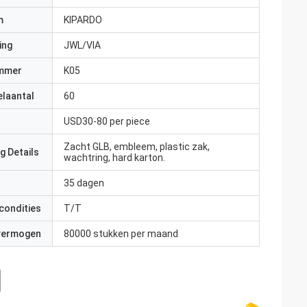
m
KIPARDO
ing
JWL/VIA
mmer
K05
elaantal
60
USD30-80 per piece
Zacht GLB, embleem, plastic zak,
g Details
wachtring, hard karton.
35 dagen
condities
T/T
 vermogen
80000 stukken per maand