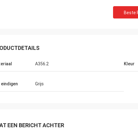
Beste P
ODUCTDETAILS
eriaal
A356.2
Kleur
 en
 eindigen
Grijs
e
AT EEN BERICHT ACHTER