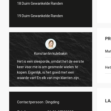
18 Duim Gewankelde Randen
19 Duim Gewankelde Randen
PR
Mat
in kulebakin
Lucas Mendes
e, omdat het de eerste
ontzagwekkend wiel, goede kwaliteit
 gesmede wielen te
Het
aardig ontwerp. dank u voor uw snell
 het goed met een
reactie en de dienst
an mijn klanten zijn
liteit. Ik schaaf een
 levering van Shanghai
f ik alles vóór Chinese
n gebeëindigd!
LA
Contactpersoon :
Dingding