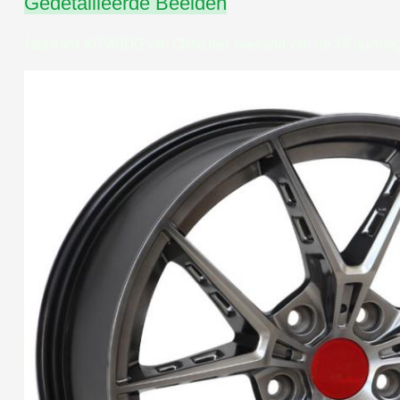
Gedetailleerde Beelden
fabrikant KIPARDO van China het wielrand van de 18 duiml