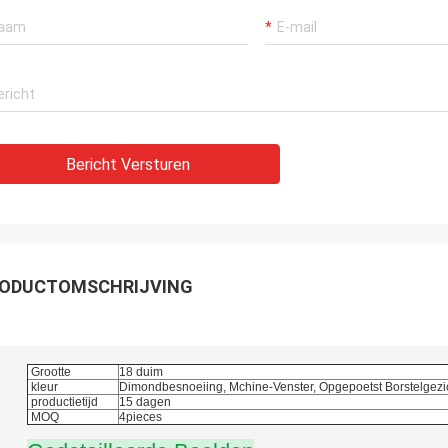
Bericht Versturen
ODUCTOMSCHRIJVING
Grootte
18 duim
kleur
Dimondbesnoeiing, Mchine-Venster, Opgepoetst Borstelgezi
productietijd
15 dagen
MOQ
4pieces