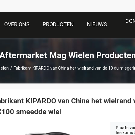
CO
OVER ONS
PRODUCTEN
NIEUWS
Aftermarket Mag Wielen Producte
elen
/
Fabrikant KIPARDO van China het wielrand van de 18 duimleger
brikant KIPARDO van China het wielrand 
X100 smeedde wiel
Plaats va
herkomst