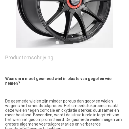
Productomschrijving
18 19 20 Duim 1 2 de Legeringswielen van het 3 stukken Zwarte
Gesmede Aluminium
Waarom u moet gesmeed wiel in plaats van gegoten wiel
nemen?
18 19 20 Duim 1 2 de Legeringswielen van het 3 stukken Zwarte
Gesmede Aluminium
De gesmede wielen zijn minder poreus dan gegoten wielen
wegens het smeedstukproces. Het smeedstukproces maakt
deze wielen tegen corrosie en oxydatie sterker, duurzamer en
meer bestand. Bovendien, wordt de structurele integriteit van
het wiel niet gecompromitteerd. De gesmede wielen neigen om
grotere algemene voertuigprestaties en verbeterde
brandstofefficiency te hebben.