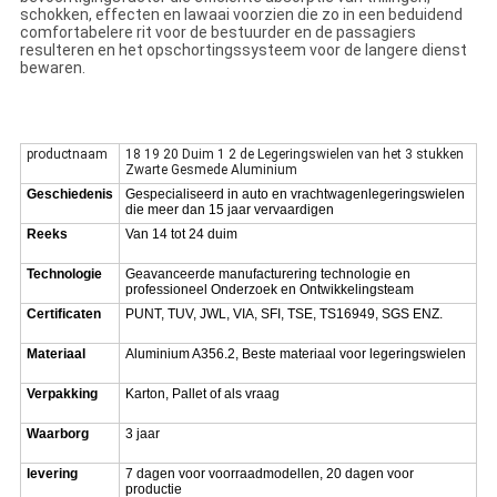
schokken, effecten en lawaai voorzien die zo in een beduidend
comfortabelere rit voor de bestuurder en de passagiers
resulteren en het opschortingssysteem voor de langere dienst
bewaren.
18 19 20 Duim 1 2 de Legeringswielen van het 3 stukken Zwarte
Gesmede Aluminium
productnaam
18 19 20 Duim 1 2 de Legeringswielen van het 3 stukken
Zwarte Gesmede Aluminium
Geschiedenis
Gespecialiseerd in auto en vrachtwagenlegeringswielen
die meer dan 15 jaar vervaardigen
Reeks
Van 14 tot 24 duim
Technologie
Geavanceerde manufacturering technologie en
professioneel Onderzoek en Ontwikkelingsteam
Certificaten
PUNT, TUV, JWL, VIA, SFI, TSE, TS16949, SGS ENZ.
Materiaal
Aluminium A356.2, Beste materiaal voor legeringswielen
Verpakking
Karton, Pallet of als vraag
Waarborg
3 jaar
levering
7 dagen voor voorraadmodellen, 20 dagen voor
productie