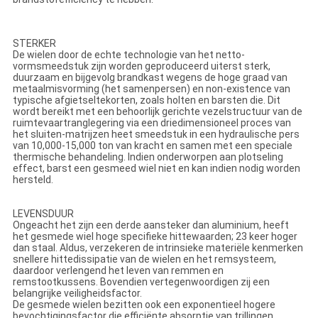
18 19 20 Duim 1 2 de Legeringswielen van het 3 stukken Zwarte
Gesmede Aluminium
STERKER
De wielen door de echte technologie van het netto-
vormsmeedstuk zijn worden geproduceerd uiterst sterk,
duurzaam en bijgevolg brandkast wegens de hoge graad van
metaalmisvorming (het samenpersen) en non-existence van
typische afgietseltekorten, zoals holten en barsten die. Dit
wordt bereikt met een behoorlijk gerichte vezelstructuur van de
ruimtevaartranglegering via een driedimensioneel proces van
het sluiten-matrijzen heet smeedstuk in een hydraulische pers
van 10,000-15,000 ton van kracht en samen met een speciale
thermische behandeling. Indien onderworpen aan plotseling
effect, barst een gesmeed wiel niet en kan indien nodig worden
hersteld.
18 19 20 Duim 1 2 de Legeringswielen van het 3 stukken Zwarte
Gesmede Aluminium
LEVENSDUUR
Ongeacht het zijn een derde aansteker dan aluminium, heeft
het gesmede wiel hoge specifieke hittewaarden; 23 keer hoger
dan staal. Aldus, verzekeren de intrinsieke materiële kenmerken
snellere hittedissipatie van de wielen en het remsysteem,
daardoor verlengend het leven van remmen en
remstootkussens. Bovendien vertegenwoordigen zij een
belangrijke veiligheidsfactor.
De gesmede wielen bezitten ook een exponentieel hogere
bevochtigingsfactor die efficiënte absorptie van trillingen,