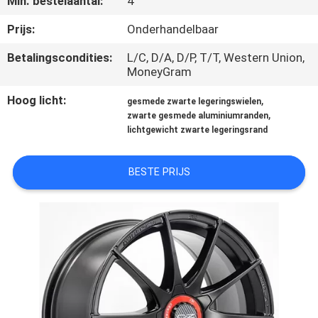
Min. bestelaantal:
4
CONTACTEER
ONS
Prijs:
Onderhandelbaar
Betalingscondities:
L/C, D/A, D/P, T/T, Western Union,
MoneyGram
VERZOEK
OM
Hoog licht:
,
gesmede zwarte legeringswielen
,
zwarte gesmede aluminiumranden
EEN
lichtgewicht zwarte legeringsrand
CITAAT
BESTE PRIJS
SITEMAP
PRIVACY
POLICY