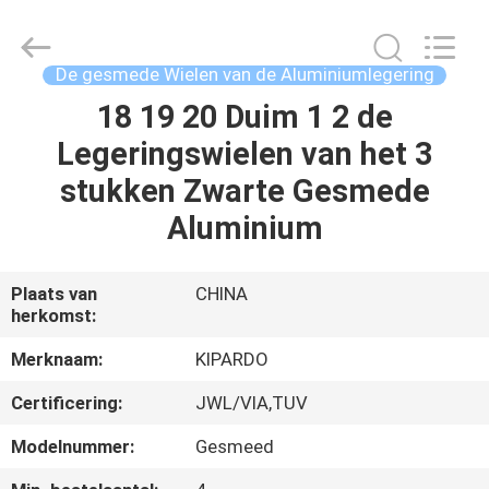
Shanghai
Rimax
Industry
Co.,Ltd.
All
De gesmede Wielen van de Aluminiumlegering
Rights
Reserved.
18 19 20 Duim 1 2 de
HUIS
Legeringswielen van het 3
PRODUCTEN
stukken Zwarte Gesmede
Aluminium
ONGEVEER
ONS
Plaats van
CHINA
herkomst:
FABRIEKSREIS
Merknaam:
KIPARDO
Certificering:
JWL/VIA,TUV
KWALITEITSCONTROLE
Modelnummer:
Gesmeed