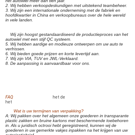
het autowiel meer dan tien jaar.
2. Wij hebben verkoopdeskundigen met uitstekend teambeheer.
3. Wij zijn een internationale onderneming met de fabriek en
hoofdkwartier in China en verkoopbureaus over de hele wereld
in vele landen.
19 duim gesmede van het de legeringswiel van het
wielaluminium het smeedstukranden voor personenauto
4.
Wij zijn hoogst gestandaardiseerd de productieproces van het
autowiel met een stijf QC systeem.
5. Wij hebben aardige en modieuze ontwerpen om uw auto te
verfrissen.
6. Wij bieden goede prijzen en korte levertijd aan.
7. Wij zijn VIA, TUV en JWL-Verklaard.
8. De aanpassing is aanvaardbaar voor ons.
19 de Legeringsmonoblock Gesmede Wielen van het
Duimaluminium voor Personenauto
19 duim gesmede van het de legeringswiel van het
wielaluminium het smeedstukranden voor personenauto
19 duim gesmede van het de legeringswiel van het
wielaluminium het smeedstukranden voor personenauto
FAQ
19duimgesmedevan
het de
legeringswielvan
het
wielaluminiumhetsmeedstukrandenvoorpersonenauto
Q1.
Wat is uw termijnen van verpakking?
A: Wij pakken over het algemeen onze goederen in transparante
plastic zakken en bruine kartons met beschermende toebehoren
in. Als u juridisch octrooi hebt geregistreerd, kunnen wij de
goederen in uw gemerkte vakjes inpakken na het krijgen van uw