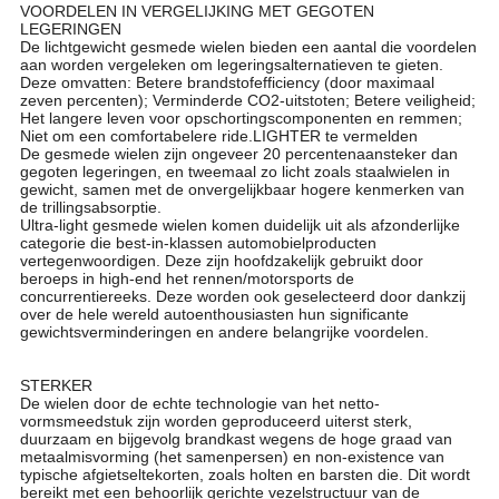
VOORDELEN IN VERGELIJKING MET GEGOTEN
LEGERINGEN
De lichtgewicht gesmede wielen bieden een aantal die voordelen
aan worden vergeleken om legeringsalternatieven te gieten.
Deze omvatten: Betere brandstofefficiency (door maximaal
zeven percenten); Verminderde CO2-uitstoten; Betere veiligheid;
Het langere leven voor opschortingscomponenten en remmen;
Niet om een comfortabelere ride.LIGHTER te vermelden
De gesmede wielen zijn ongeveer 20 percentenaansteker dan
gegoten legeringen, en tweemaal zo licht zoals staalwielen in
gewicht, samen met de onvergelijkbaar hogere kenmerken van
de trillingsabsorptie.
Ultra-light gesmede wielen komen duidelijk uit als afzonderlijke
categorie die best-in-klassen automobielproducten
vertegenwoordigen. Deze zijn hoofdzakelijk gebruikt door
beroeps in high-end het rennen/motorsports de
concurrentiereeks. Deze worden ook geselecteerd door dankzij
over de hele wereld autoenthousiasten hun significante
gewichtsverminderingen en andere belangrijke voordelen.
19 de Legeringsmonoblock Gesmede Wielen van het
Duimaluminium voor Personenauto
STERKER
De wielen door de echte technologie van het netto-
vormsmeedstuk zijn worden geproduceerd uiterst sterk,
duurzaam en bijgevolg brandkast wegens de hoge graad van
metaalmisvorming (het samenpersen) en non-existence van
typische afgietseltekorten, zoals holten en barsten die. Dit wordt
bereikt met een behoorlijk gerichte vezelstructuur van de