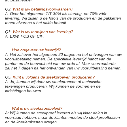
autorisatiebrief.
Q2.
Wat is uw betalingsvoorwaarden?
A: Over het algemeen T/T 30% als storting, en 70% vóór
levering. Wij zullen u de foto's van de producten en de pakketten
tonen alvorens u het saldo betaalt.
Q3.
Wat is uw termijnen van levering?
A: EXW, FOB OF CIF.
19 de Legeringsmonoblock Gesmede Wielen van het
Duimaluminium voor Personenauto
Q4.
Hoe ongeveer uw levertijd?
A: Het zal over het algemeen 30 dagen na het ontvangen van uw
vooruitbetaling nemen. De specifieke levertijd hangt van de
punten en de hoeveelheid van uw orde af. Voor voorraadorde,
zal het 7 dagen na het ontvangen van uw vooruitbetaling nemen.
Q5.
Kunt u volgens de steekproeven produceren?
A: Ja, kunnen wij door uw steekproeven of technische
tekeningen produceren. Wij kunnen de vormen en de
inrichtingen bouwen.
19 de Legeringsmonoblock Gesmede Wielen van het
Duimaluminium voor Personenauto
Q6.
Wat is uw steekproefbeleid?
A: Wij kunnen de steekproef leveren als wij klaar delen in
voorraad hebben, maar de klanten moeten de steekproefkosten
en de koerierskosten dragen.