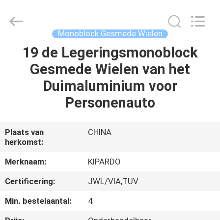
Shanghai
Rimax
Industry
Co.,Ltd.
All
Monoblock Gesmede Wielen
Rights
Reserved.
19 de Legeringsmonoblock
HUIS
Gesmede Wielen van het
PRODUCTEN
Duimaluminium voor
Personenauto
ONGEVEER
ONS
Plaats van
CHINA
herkomst:
FABRIEKSREIS
Merknaam:
KIPARDO
Certificering:
JWL/VIA,TUV
KWALITEITSCONTROLE
Min. bestelaantal:
4