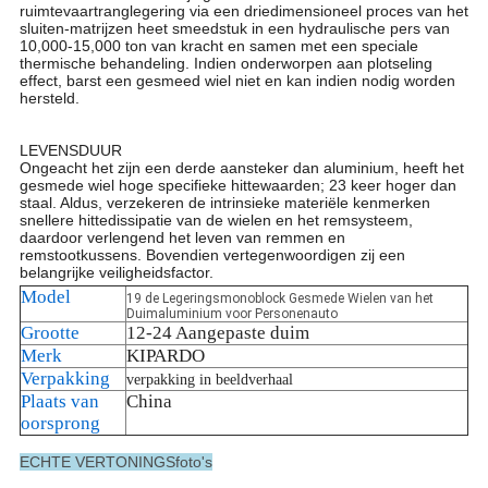
ruimtevaartranglegering via een driedimensioneel proces van het
sluiten-matrijzen heet smeedstuk in een hydraulische pers van
10,000-15,000 ton van kracht en samen met een speciale
thermische behandeling. Indien onderworpen aan plotseling
effect, barst een gesmeed wiel niet en kan indien nodig worden
hersteld.
19 de Legeringsmonoblock Gesmede Wielen van het
Duimaluminium voor Personenauto
LEVENSDUUR
Ongeacht het zijn een derde aansteker dan aluminium, heeft het
gesmede wiel hoge specifieke hittewaarden; 23 keer hoger dan
staal. Aldus, verzekeren de intrinsieke materiële kenmerken
snellere hittedissipatie van de wielen en het remsysteem,
daardoor verlengend het leven van remmen en
remstootkussens. Bovendien vertegenwoordigen zij een
belangrijke veiligheidsfactor.
Model
19 de Legeringsmonoblock Gesmede Wielen van het
Duimaluminium voor Personenauto
Grootte
12-24 Aangepaste duim
Merk
KIPARDO
Verpakking
verpakking in beeldverhaal
Plaats van
China
oorsprong
ECHTE VERTONINGSfoto's
19 de Legeringsmonoblock Gesmede Wielen van het