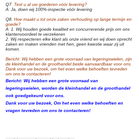
Q7.
Test u al uw goederen vóór levering?
A: Ja, doen wij 100%-inspectie vóór levering
Q8.
Hoe maakt u tot onze zaken verhouding op lange termijn en
goede?
A: 1. Wij houden goede kwaliteit en concurrerende prijs om ons
klantenvoordeel te verzekeren
2. Wij respecteren elke klant als onze vriend en wij doen oprecht
zaken en maken vrienden met hen, geen kwestie waar zij uit
komen.
Bericht: Wij hebben een grote voorraad van legeringswielen, zijn
de kleinhandel en de groothandel beide aanvaardbaar voor ons.
Dank voor uw bezoek, om het even welke behoeften tevreden
om ons te contacteren!
Bericht: Wij hebben een grote voorraad van
legeringswielen, worden de kleinhandel en de groothandel
ook goedgekeurd voor ons.
Dank voor uw bezoek, Om het even welke behoeften en
vragen tevreden om ons te contacteren!
19 de Legeringsmonoblock Gesmede Wielen van het
Duimaluminium voor Personenauto
19 duim gesmede van het de legeringswiel van het
wielaluminium het smeedstukranden voor passe