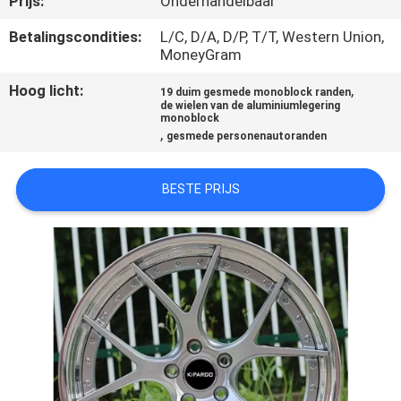
Prijs:
Onderhandelbaar
CONTACTEER
ONS
Betalingscondities:
L/C, D/A, D/P, T/T, Western Union,
MoneyGram
Hoog licht:
,
VERZOEK
19 duim gesmede monoblock randen
de wielen van de aluminiumlegering
monoblock
OM
,
gesmede personenautoranden
EEN
CITAAT
BESTE PRIJS
SITEMAP
PRIVACY
POLICY