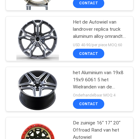
CONTACTEER
CONTACT
ONS
Het de Autowiel van
landrover replica truck
VERZOEK
aluminum alloy omrandt
OM
22 Duim
USD 40-90/per piece MOQ:60
EEN
CONTACT
CITAAT
het Aluminium van 19x8
19x9 6061 5 het
SITEMAP
Wielranden van de
Gaten5x112 Auto
Onderhandelbaar MOQ:4
PRIVACY
CONTACT
POLICY
De zuinige 16“ 17“ 20“
Offroad Rand van het
Autowiel