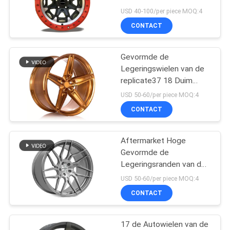
USD 40-100/per piece MOQ:4
CONTACT
Gevormde de
Legeringswielen van de
replicate37 18 Duim
5×114.3 5×112 Stroom
USD 50-60/per piece MOQ:4
CONTACT
Aftermarket Hoge
Gevormde de
Legeringsranden van de
Ladingscapaciteit
USD 50-60/per piece MOQ:4
Stroom
CONTACT
17 de Autowielen van de