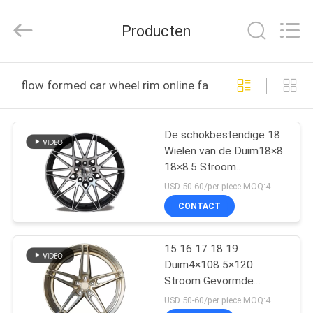
Shanghai
Rimax
Industry
Producten
Co.,Ltd.
All
Rights
Reserved.
HUIS
flow formed car wheel rim online fabricage
PRODUCTEN
De schokbestendige 18
Wielen van de Duim18×8
ONGEVEER
18×8.5 Stroom
ONS
Gevormde Legering
USD 50-60/per piece MOQ:4
CONTACT
FABRIEKSREIS
15 16 17 18 19
Duim4×108 5×120
KWALITEITSCONTROLE
Stroom Gevormde
Wielen
USD 50-60/per piece MOQ:4