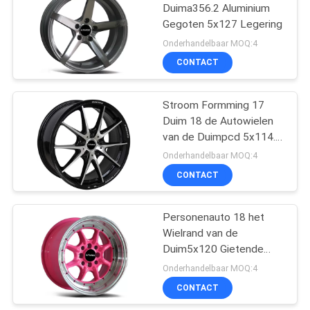
Duima356.2 Aluminium
Gegoten 5x127 Legering
Onderhandelbaar MOQ:4
CONTACT
Stroom Formming 17
Duim 18 de Autowielen
van de Duimpcd 5x114.3
Legering
Onderhandelbaar MOQ:4
CONTACT
Personenauto 18 het
Wielrand van de
Duim5x120 Gietende
Legering
Onderhandelbaar MOQ:4
CONTACT